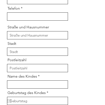
Telefon
Straße und Hausnummer
Stadt
Postleitzahl
Name des Kindes
r
Geburtstag des Kindes
*
e
q
u