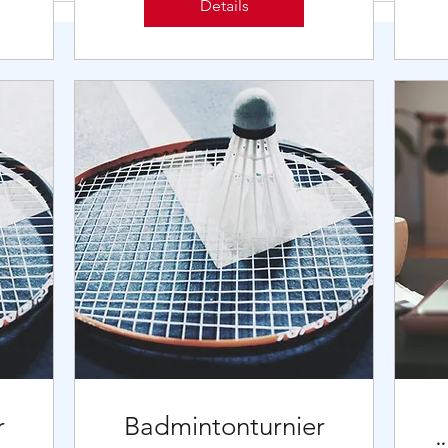
Details
r
Badmintonturnier