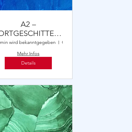
A2 –
ORTGESCHITTENER
(Ski)
rmin wird bekanntgegeben
Ort wird bekanntgegeben
Mehr Infos
Details