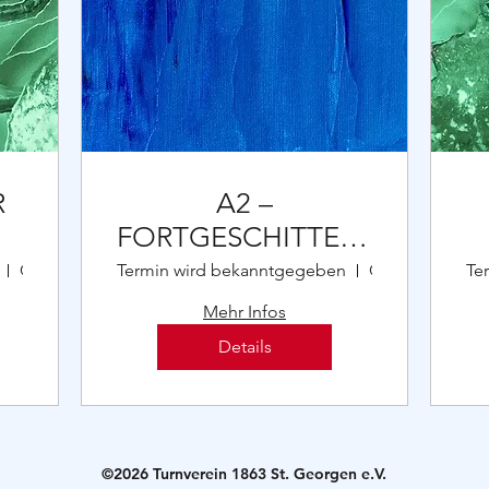
R
A2 –
FORTGESCHITTENER
(Snowboard)
Ort wird bekanntgegeben
Termin wird bekanntgegeben
Ort wird bekanntgegeben
Te
Mehr Infos
Details
©2026 Turnverein 1863 St. Georgen e.V.