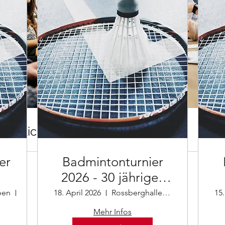
entliche Gruppensessions
er
Badmintonturnier
2026 - 30 jähriges
Jubiläum
ben
Rossberghalle St. Georgen
18. April 2026
Rossberghalle St. Georgen
15
hen
Mehr Infos