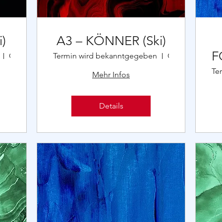
)
A3 – KÖNNER (Ski)
F
Ort wird bekanntgegeben
Termin wird bekanntgegeben
Ort wird bekanntgegeben
Te
Mehr Infos
Details