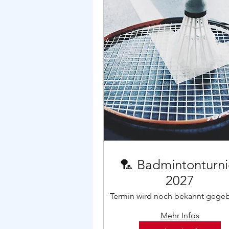
Wöch
🏸 Badmintonturni
1 Std.
2027
Termin wird noch bekannt gege
Buc
Mehr Infos