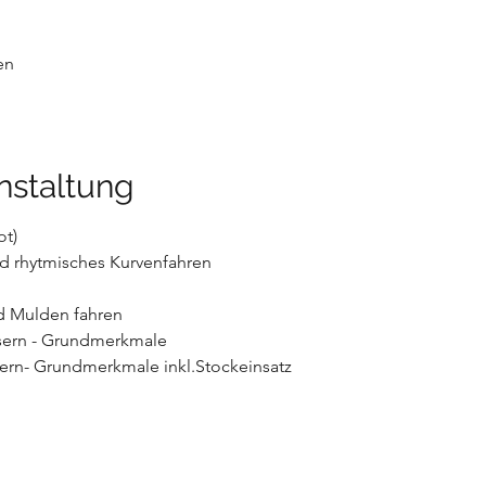
en
nstaltung
t)
und rhytmisches Kurvenfahren
nd Mulden fahren
sern - Grundmerkmale
ern- Grundmerkmale inkl.Stockeinsatz